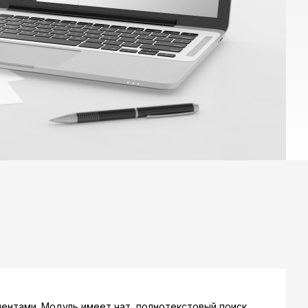
ентами. Модуль имеет чат, полнотекстовый поиск,