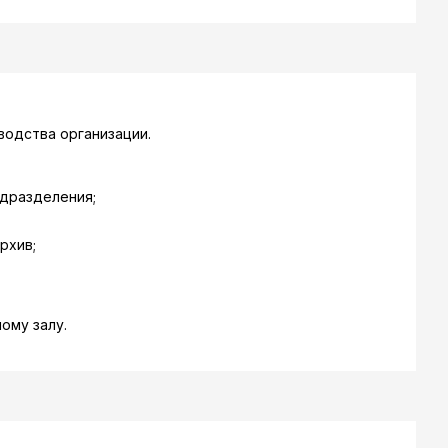
одства организации.
дразделения;
рхив;
ому залу.