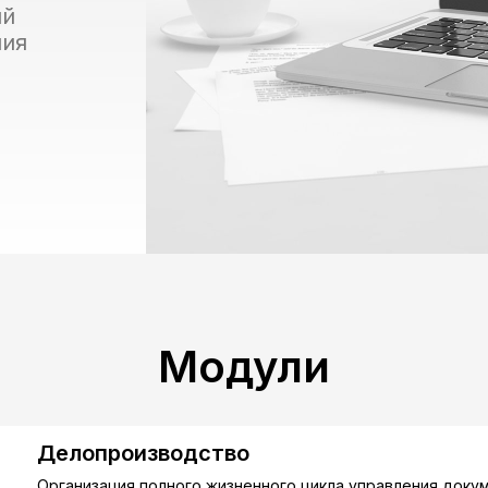
ий
ния
Модули
Делопроизводство
Организация полного жизненного цикла управления докум