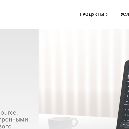
ПРОДУКТЫ
УСЛ
ource,
ктронными
вого